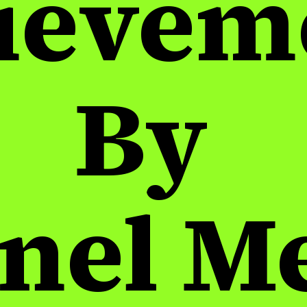
ievem
By
nel M