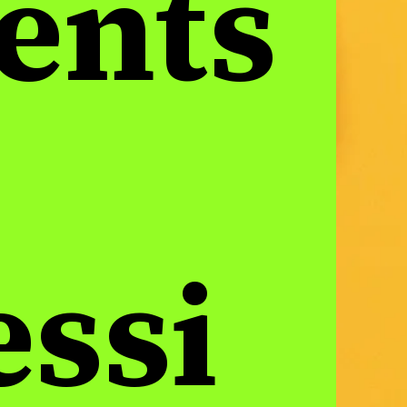
ents
essi